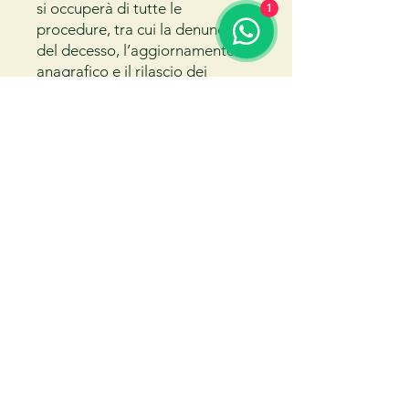
si occuperà di tutte le
1
procedure, tra cui la denuncia
del decesso, l’aggiornamento
anagrafico e il rilascio dei
certificati di morte, recandosi
presso gli uffici competenti per
vostro conto.
Affrontare la perdita di un
proprio caro è un'esperienza
dolorosa e complessa. Affidarsi
a un servizio professionale e
discreto come quello di
Onoranze Funebri Durm
permette di ricevere supporto
pratico e burocratico, evitando
ulteriori difficoltà in un
momento già delicato.
Il nostro team opera 24 ore su